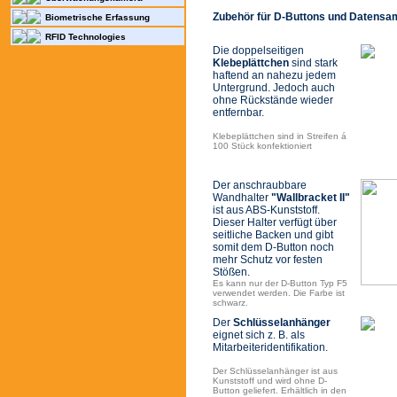
Zubehör für D-Buttons und Datensa
Biometrische Erfassung
RFID Technologies
Die doppelseitigen
Klebeplättchen
sind stark
haftend an nahezu jedem
Untergrund. Jedoch auch
ohne Rückstände wieder
entfernbar.
Klebeplättchen sind in Streifen á
100 Stück konfektioniert
Der anschraubbare
Wandhalter
"Wallbracket II"
ist aus ABS-Kunststoff.
Dieser Halter verfügt über
seitliche Backen und gibt
somit dem D-Button noch
mehr Schutz vor festen
Stößen.
Es kann nur der D-Button Typ F5
verwendet werden. Die Farbe ist
schwarz.
Der
Schlüsselanhänger
eignet sich z. B. als
Mitarbeiteridentifikation.
Der Schlüsselanhänger ist aus
Kunststoff und wird ohne D-
Button geliefert. Erhältlich in den