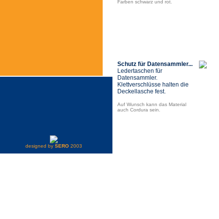
Farben schwarz und rot.
Schutz für Datensammler...
Ledertaschen für
Datensammler.
Klettverschlüsse halten die
Deckellasche fest.
Auf Wunsch kann das Material
auch Cordura sein.
designed by
SERO
2003