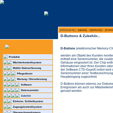
-
-
-
[PRODUKTE]
[NEWS]
[SERVICE]
[KONT
D-Buttons & Zubehör...
D-Buttons
(elektronischer Memory-Ch
werden am Objekt des Kunden montier
Produkte
enthält eine Seriennummer, die zusätz
Gehäuse eingraviert ist. Der Chip enth
Wächterkontrollsystem
Informationen über Ihren Kunden oder M
Mobile Datenerfassung
der Software CTD-GuardControl wird 
Seriennummer einer Textbezeichnung,
Pflegedienst
Haupteingang zugeordnet.
Wartung / Dienstleistung
D-Buttons können ebenso zur Dokume
Software
Ereignissen als auch zur Mitarbeitere
Datensammler
genutzt werden.
Zubehör
Elektron. Schließsystem
Zugangskontrollsystem
Überwachungskamera