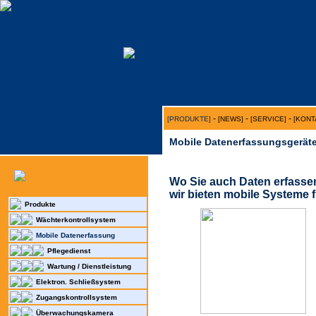
-
-
-
[PRODUKTE]
[NEWS]
[SERVICE]
[KONT
Mobile Datenerfassungsgeräte 
Wo Sie auch Daten erfasse
wir bieten mobile Systeme 
Produkte
Wächterkontrollsystem
Mobile Datenerfassung
Pflegedienst
Wartung / Dienstleistung
Elektron. Schließsystem
Zugangskontrollsystem
Überwachungskamera